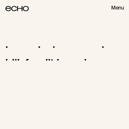
Menu
Logo Design
Logo designer med 
blik for dit brand