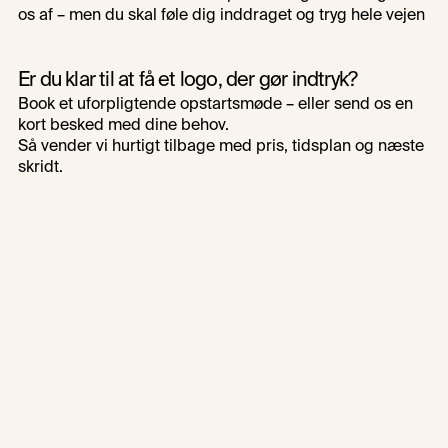
os af – men du skal føle dig inddraget og tryg hele vejen
Er du klar til at få et logo, der gør indtryk?
Book et uforpligtende opstartsmøde – eller send os en 
kort besked med dine behov. 
Så vender vi hurtigt tilbage med pris, tidsplan og næste 
skridt.
Book en gratis sparring
Eller send en besked
Book en gratis sparring