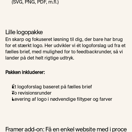
(SVG, PNG, PDF, m.fl.)
Bestil fuld visuel identitetspakke
Lille logopakke
En skarp og fokuseret løsning til dig, der bare har brug 
Bestil fuld visuel identitetspakke
for et stærkt logo. Her udvikler vi ét logoforslag ud fra et 
fælles brief, med mulighed for to feedbackrunder, så vi 
lander på det helt rigtige udtryk.
Pakken inkluderer:
Ét logoforslag baseret på fælles brief
To revisionsrunder
Levering af logo i nødvendige filtyper og farver
Bestil lille logopakke
Framer add-on: Få en enkel website med i proces