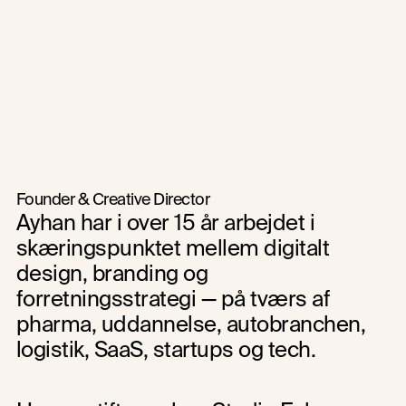
Editorial design i UI & UX – Når indhold og oplevelse
smelter sammen →
←  UX i komplekse løsninger – når godt design gør det 
svære forståeligt
Founder & Creative Director
Ayhan har i over 15 år arbejdet i 
skæringspunktet mellem digitalt 
design, branding og 
forretningsstrategi — på tværs af 
pharma, uddannelse, autobranchen, 
logistik, SaaS, startups og tech.