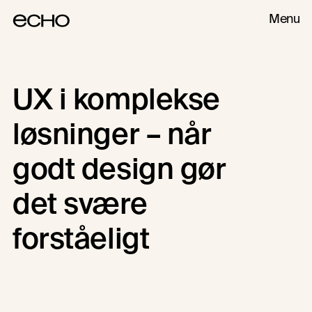
Menu
UX i komplekse
DIGITALE PRODUKTER
UI & UX DESIGN
løsninger – når
godt design gør
det svære
forståeligt