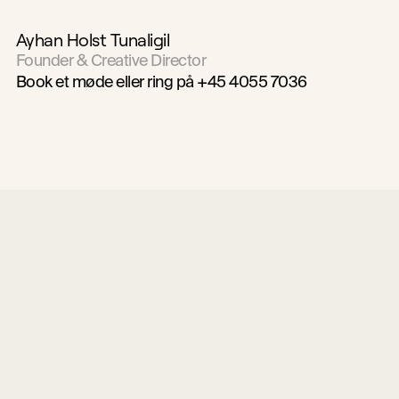
Ayhan Holst Tunaligil
Founder & Creative Director
Book et møde
 eller ring på +45 4055 7036
Cases
Studio