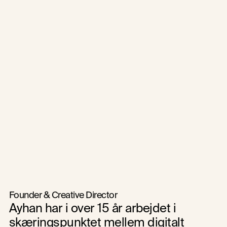
Design abonnement til små virksomheder →
←  Hvad er UI og UX design?
Founder & Creative Director
Ayhan har i over 15 år arbejdet i 
skæringspunktet mellem digitalt 