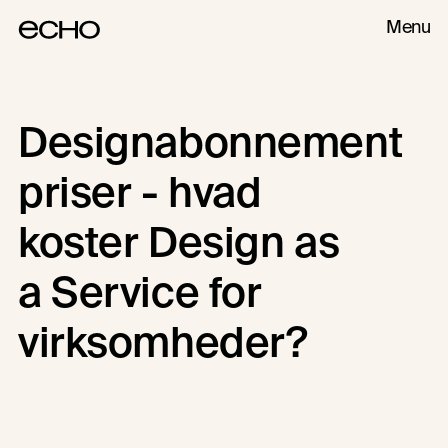
Menu
Designabonnement
DESIGN AS A SERVICE
DESIGN
priser - hvad
koster Design as
a Service for
virksomheder?