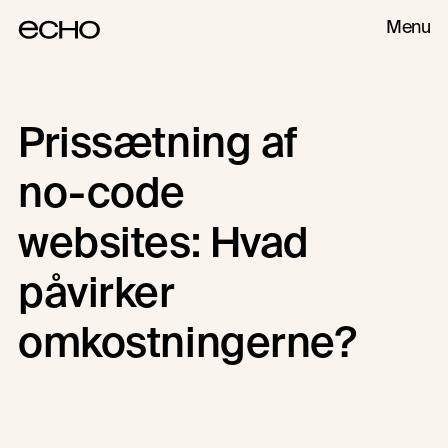
Menu
Prissætning af
NO-CODE WEBSITE
FRAMER
no-code
websites: Hvad
påvirker
omkostningerne?