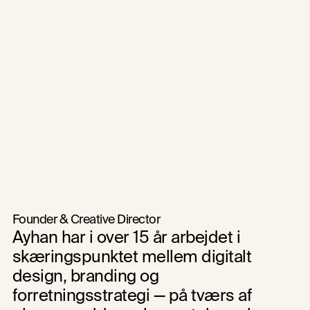
Få et tilbud på dit no-code website
Få et tilbud på dit no-code website
Optimer dit B2B-website med målrettet A/B-test →
←  SEO i Framer: Performance, Core Web Vitals og teknisk 
setup
Founder & Creative Director
Ayhan har i over 15 år arbejdet i 
skæringspunktet mellem digitalt 
design, branding og 
forretningsstrategi — på tværs af 