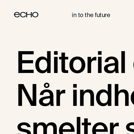
in to the future
DIGITALE PRODUKTER
UI & UX DESIGN
Editorial
Når indh
smelter