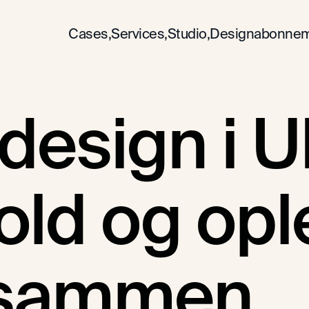
Cases,
Services,
Studio,
Designabonnem
 design i U
old og opl
 sammen