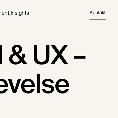
Kontakt
ent,
Insights
I & UX –
evelse