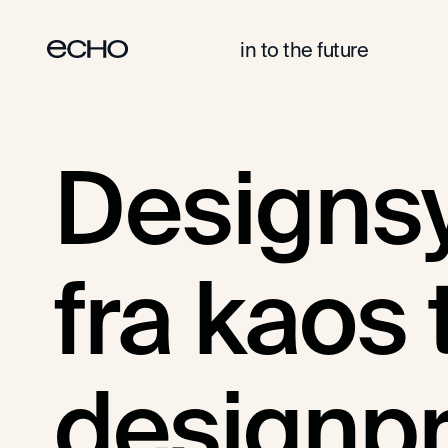
in to the future
DIGITALE PRODUKTER
DESIGN SYSTEMER
Designsy
fra kaos 
designpr