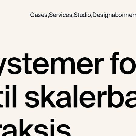
Cases,
Services,
Studio,
Designabonnem
stemer for
til skalerba
aksis